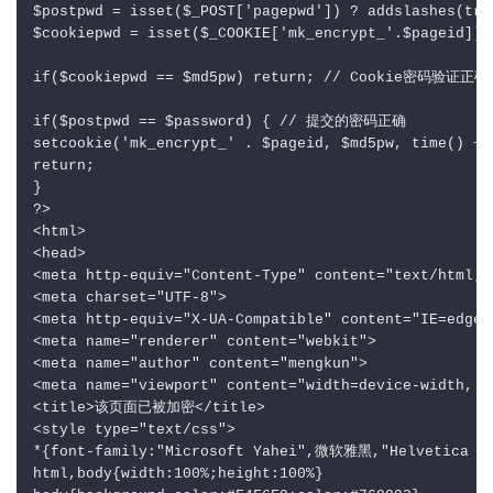
$postpwd = isset($_POST['pagepwd']) ? addslashes(tri
$cookiepwd = isset($_COOKIE['mk_encrypt_'.$pageid]) 
if($cookiepwd == $md5pw) return; // Cookie密码验证正确

if($postpwd == $password) { // 提交的密码正确

setcookie('mk_encrypt_' . $pageid, $md5pw, time() + 3
return;

}

?>

<html>

<head>

<meta http-equiv="Content-Type" content="text/html; c
<meta charset="UTF-8">

<meta http-equiv="X-UA-Compatible" content="IE=edge">
<meta name="renderer" content="webkit">

<meta name="author" content="mengkun">

<meta name="viewport" content="width=device-width, i
<title>该页面已被加密</title>

<style type="text/css">

*{font-family:"Microsoft Yahei",微软雅黑,"Helvetica Neu
html,body{width:100%;height:100%}
