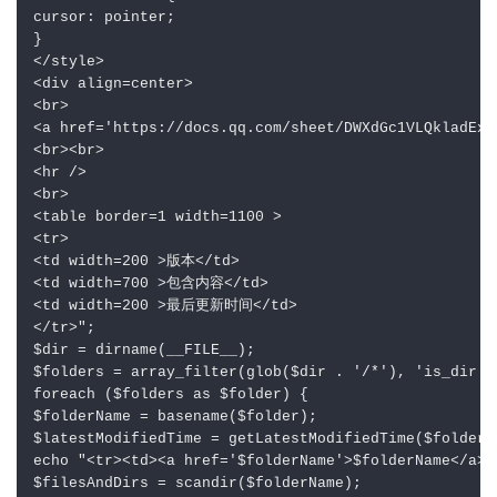
cursor: pointer;

}

</style>

<div align=center>

<br>

<a href='https://docs.qq.com/sheet/DWXdGc1VLQklad
<br><br>

<hr />

<br>

<table border=1 width=1100 >

<tr>

<td width=200 >版本</td>

<td width=700 >包含内容</td>

<td width=200 >最后更新时间</td>

</tr>";

$dir = dirname(__FILE__);

$folders = array_filter(glob($dir . '/*'), 'is_dir');
foreach ($folders as $folder) {

$folderName = basename($folder);

$latestModifiedTime = getLatestModifiedTime($folderNa
echo "<tr><td><a href='$folderName'>$folderName</a></
$filesAndDirs = scandir($folderName);
