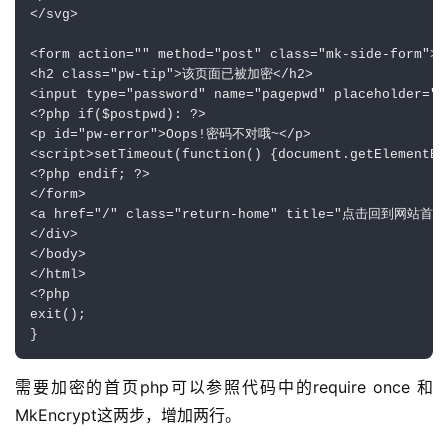
</svg>

<form action="" method="post" class="mk-side-form">

<h2 class="pw-tip">该页面已被加密</h2>

<input type="password" name="pagepwd" placeholder
<?php if($postpwd): ?>

<p id="pw-error">Oops!密码不对哦~</p>

<script>setTimeout(function() {document.getElementBy
<?php endif; ?>

</form>

<a href="/" class="return-home" title="点击回到网站首页
</div>

</body>

</html>

<?php

exit();

需要加密的首页php可以参照代码中的require once 和 
MkEncrypt这两步，增加两行。