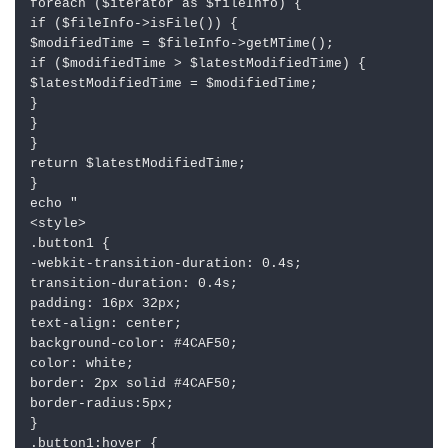
foreach ($iterator as $fileInfo) {

if ($fileInfo->isFile()) {

$modifiedTime = $fileInfo->getMTime();

if ($modifiedTime > $latestModifiedTime) {

$latestModifiedTime = $modifiedTime;

}

}

}

return $latestModifiedTime;

}

echo "

<style>

.button1 {

-webkit-transition-duration: 0.4s;

transition-duration: 0.4s;

padding: 16px 32px;

text-align: center;

background-color: #4CAF50;

color: white;

border: 2px solid #4CAF50;

border-radius:5px;

}

.button1:hover {
