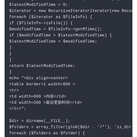
$latestModifiedTime = 0;

$iterator = new RecursiveIteratorIterator(new Recurs
foreach ($iterator as $fileInfo) {

if ($fileInfo->isFile()) {

$modifiedTime = $fileInfo->getMTime();

if ($modifiedTime > $latestModifiedTime) {

$latestModifiedTime = $modifiedTime;

}

}

}

return $latestModifiedTime;

}

echo "<div align=center>

<table border=1 width=800 >

<tr>

<td width=600 >内容</td>

<td width=200 >最后更新时间</td>

</tr>";

$dir = dirname(__FILE__);

$folders = array_filter(glob($dir . '/*'), 'is_dir');
foreach ($folders as $folder) {
