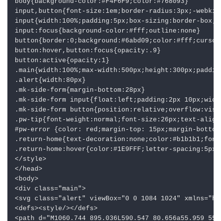
body{background-color:#F4F6F9;color:#768093}

input,button{font-size:1em;border-radius:3px;-webkit-
input{width:100%;padding:5px;box-sizing:border-box;b
input:focus{background-color:#fff;outline:none}

button{border:0;background:#6abd09;color:#fff;cursor
button:hover,button:focus{opacity:.9}

button:active{opacity:1}

.main{width:100%;max-width:500px;height:300px;paddin
.alert{width:80px}

.mk-side-form{margin-bottom:28px}

.mk-side-form input{float:left;padding:2px 10px;widt
.mk-side-form button{position:relative;overflow:visi
.pw-tip{font-weight:normal;font-size:26px;text-align
#pw-error {color: red;margin-top: 15px;margin-bottom:
.return-home{text-decoration:none;color:#b1b1b1;font-
.return-home:hover{color:#1E9FFF;letter-spacing:5px}

</style>

</head>

<body>

<div class="main">

<svg class="alert" viewBox="0 0 1084 1024" xmlns="ht
<defs><style/></defs>

<path d="M1060.744 895.036L590.547 80.656a55.959 55.