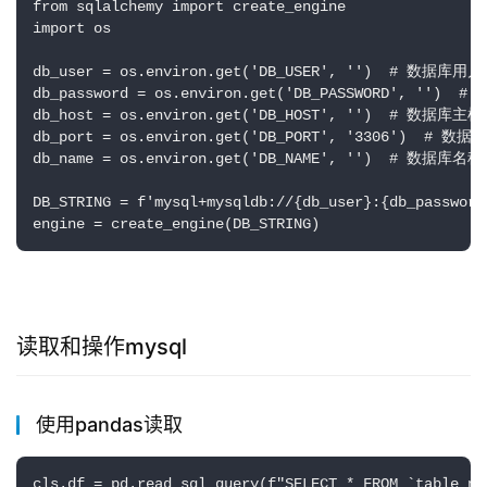
from sqlalchemy import create_engine

import os

db_user = os.environ.get('DB_USER', '')  # 数据库用户
db_password = os.environ.get('DB_PASSWORD', '')  
db_host = os.environ.get('DB_HOST', '')  # 数据库主机
db_port = os.environ.get('DB_PORT', '3306')  # 数据
db_name = os.environ.get('DB_NAME', '')  # 数据库名称

DB_STRING = f'mysql+mysqldb://{db_user}:{db_password
读取和操作mysql
使用pandas读取