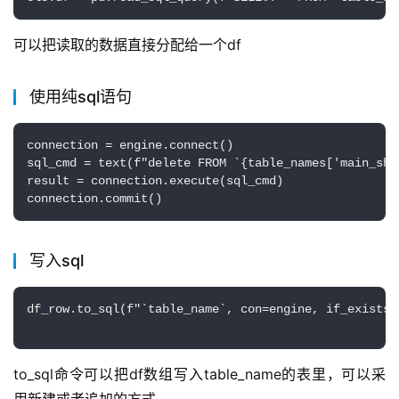
可以把读取的数据直接分配给一个df
使用纯sql语句
connection = engine.connect()

sql_cmd = text(f"delete FROM `{table_names['main_she
result = connection.execute(sql_cmd)

connection.commit()
写入sql
df_row.to_sql(f"`table_name`, con=engine, if_exists=
to_sql命令可以把df数组写入table_name的表里，可以采